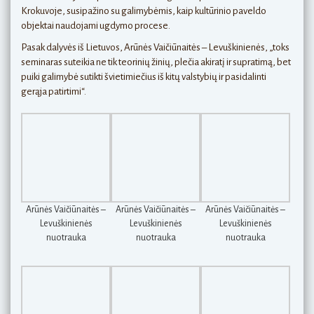
Krokuvoje, susipažino su galimybėmis, kaip kultūrinio paveldo
objektai naudojami ugdymo procese.
Pasak dalyvės iš Lietuvos, Arūnės Vaičiūnaitės – Levuškinienės, „toks
seminaras suteikia ne tik teorinių žinių, plečia akiratį ir supratimą, bet
puiki galimybė sutikti švietimiečius iš kitų valstybių ir pasidalinti
gerąja patirtimi“.
Arūnės Vaičiūnaitės –
Arūnės Vaičiūnaitės –
Arūnės Vaičiūnaitės –
Levuškinienės
Levuškinienės
Levuškinienės
nuotrauka
nuotrauka
nuotrauka