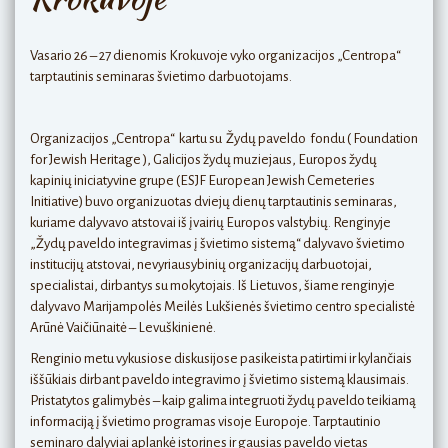
Vasario 26 – 27 dienomis Krokuvoje vyko organizacijos „Centropa“
tarptautinis seminaras švietimo darbuotojams.
Organizacijos „Centropa“ kartu su Žydų paveldo fondu ( Foundation
for Jewish Heritage ), Galicijos žydų muziejaus, Europos žydų
kapinių iniciatyvine grupe (ESJF European Jewish Cemeteries
Initiative) buvo organizuotas dviejų dienų tarptautinis seminaras,
kuriame dalyvavo atstovai iš įvairių Europos valstybių. Renginyje
„Žydų paveldo integravimas į švietimo sistemą“ dalyvavo švietimo
institucijų atstovai, nevyriausybinių organizacijų darbuotojai,
specialistai, dirbantys su mokytojais. Iš Lietuvos, šiame renginyje
dalyvavo Marijampolės Meilės Lukšienės švietimo centro specialistė
Arūnė Vaičiūnaitė – Levuškinienė.
Renginio metu vykusiose diskusijose pasikeista patirtimi ir kylančiais
iššūkiais dirbant paveldo integravimo į švietimo sistemą klausimais.
Pristatytos galimybės – kaip galima integruoti žydų paveldo teikiamą
informaciją į švietimo programas visoje Europoje. Tarptautinio
seminaro dalyviai aplankė istorines ir gausias paveldo vietas