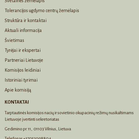
Svetainės žemėlapis
Tolerancijos ugdymo centrų žemėlapis
Struktūra ir kontaktai
Aktuali informacija
Švietimas
Tyrėjai ir ekspertai
Partneriai Lietuvoje
Komisijos leidiniai
Istoriniai tyrimai
Apie komisiją
KONTAKTAI
Tarptautinės komisijos nacių ir sovietinio okupacinių režimų nusikaltimams
Lietuvoje įvertinti sekretoriatas
Gedimino pr. 11, 01103 Vilnius, Lietuva
Telefonas +37052098804