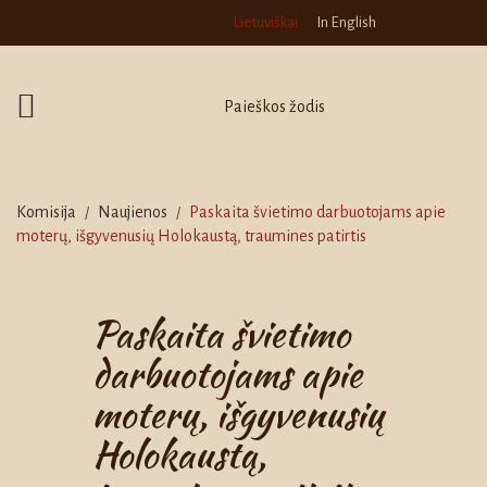
Lietuviškai
In English
Komisija
Naujienos
Paskaita švietimo darbuotojams apie
/
/
moterų, išgyvenusių Holokaustą, traumines patirtis
Paskaita švietimo
darbuotojams apie
moterų, išgyvenusių
Holokaustą,