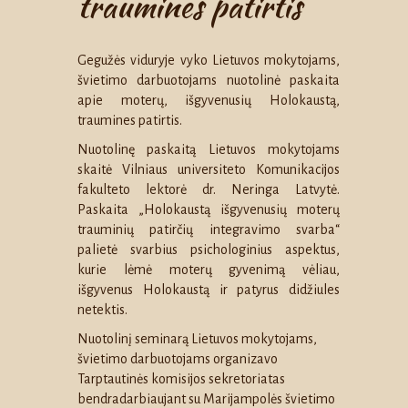
traumines patirtis
Gegužės viduryje vyko Lietuvos mokytojams,
švietimo darbuotojams nuotolinė paskaita
apie moterų, išgyvenusių Holokaustą,
traumines patirtis.
Nuotolinę paskaitą Lietuvos mokytojams
skaitė Vilniaus universiteto Komunikacijos
fakulteto lektorė dr. Neringa Latvytė.
Paskaita „Holokaustą išgyvenusių moterų
trauminių patirčių integravimo svarba“
palietė svarbius psichologinius aspektus,
kurie lėmė moterų gyvenimą vėliau,
išgyvenus Holokaustą ir patyrus didžiules
netektis.
Nuotolinį seminarą Lietuvos mokytojams,
švietimo darbuotojams organizavo
Tarptautinės komisijos sekretoriatas
bendradarbiaujant su Marijampolės švietimo