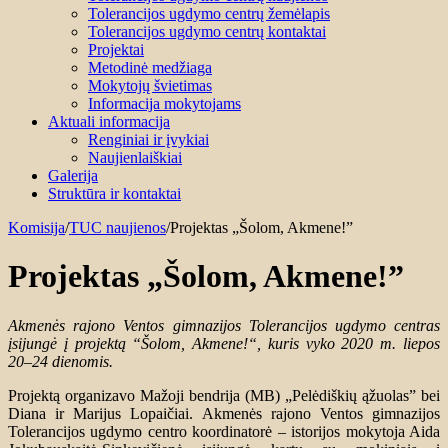
Tolerancijos ugdymo centrų žemėlapis
Tolerancijos ugdymo centrų kontaktai
Projektai
Metodinė medžiaga
Mokytojų švietimas
Informacija mokytojams
Aktuali informacija
Renginiai ir įvykiai
Naujienlaiškiai
Galerija
Struktūra ir kontaktai
Komisija
/
TUC naujienos
/
Projektas „Šolom, Akmene!”
Projektas „Šolom, Akmene!”
Akmenės rajono Ventos gimnazijos Tolerancijos ugdymo centras
įsijungė į projektą “Šolom, Akmene!“, kuris vyko 2020 m. liepos
20–24 dienomis.
Projektą organizavo Mažoji bendrija (MB) „Pelėdiškių ąžuolas” bei
Diana ir Marijus Lopaičiai. Akmenės rajono Ventos gimnazijos
Tolerancijos ugdymo centro koordinatorė – istorijos mokytoja Aida