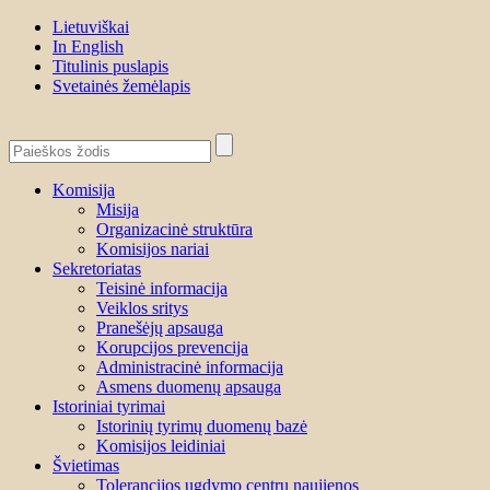
Lietuviškai
In English
Titulinis puslapis
Svetainės žemėlapis
Komisija
Misija
Organizacinė struktūra
Komisijos nariai
Sekretoriatas
Teisinė informacija
Veiklos sritys
Pranešėjų apsauga
Korupcijos prevencija
Administracinė informacija
Asmens duomenų apsauga
Istoriniai tyrimai
Istorinių tyrimų duomenų bazė
Komisijos leidiniai
Švietimas
Tolerancijos ugdymo centrų naujienos